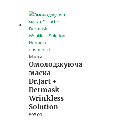
Немає в
наявності
Маски
Омолоджуюча
маска
Dr.Jart +
Dermask
Wrinkless
Solution
₴
95.00