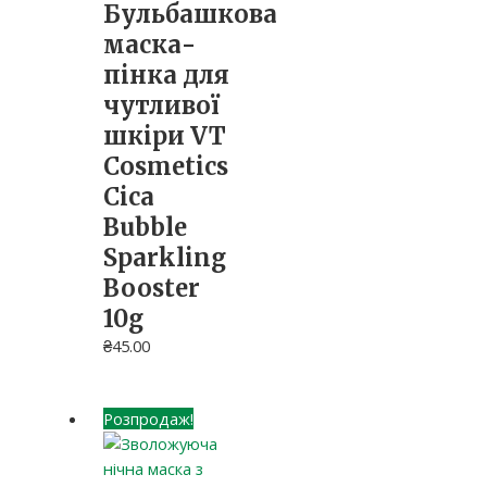
Бульбашкова
маска-
пінка для
чутливої
шкіри VT
Cosmetics
Cica
Bubble
Sparkling
Booster
10g
₴
45.00
Розпродаж!