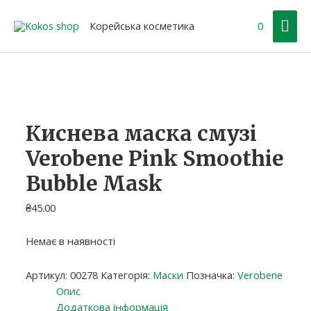
Перейти
Гол
до
Корейська косметика
0
вмісту
ме
Оригінальна
Поточна
ціна:
ціна:
₴25.00.
₴20.00.
Киснева маска смузі
Verobene Pink Smoothie
Bubble Mask
₴
45.00
Немає в наявності
Артикул:
00278
Категорія:
Маски
Позначка:
Verobene
Опис
Додаткова інформація