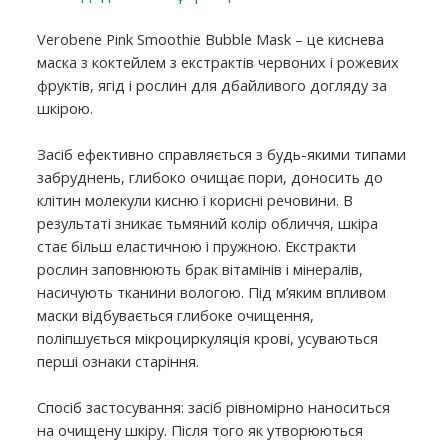
Verobene Pink Smoothie Bubble Mask – це киснева
маска з коктейлем з екстрактів червоних і рожевих
фруктів, ягід і рослин для дбайливого догляду за
шкірою.
Засіб ефективно справляється з будь-якими типами
забруднень, глибоко очищає пори, доносить до
клітин молекули кисню і корисні речовини. В
результаті зникає тьмяний колір обличчя, шкіра
стає більш еластичною і пружною. Екстракти
рослин заповнюють брак вітамінів і мінералів,
насичують тканини вологою. Під м’яким впливом
маски відбувається глибоке очищення,
поліпшується мікроциркуляція крові, усуваються
перші ознаки старіння.
Спосіб застосування: засіб рівномірно наноситься
на очищену шкіру. Після того як утворюються