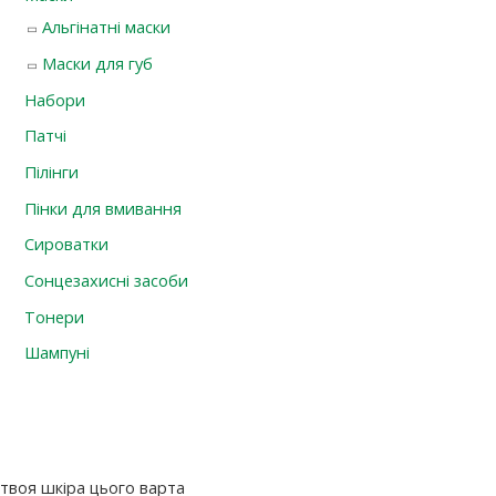
Альгінатні маски
Маски для губ
Набори
Патчі
Пілінги
Пінки для вмивання
Сироватки
Сонцезахисні засоби
Тонери
Шампуні
твоя шкіра цього варта