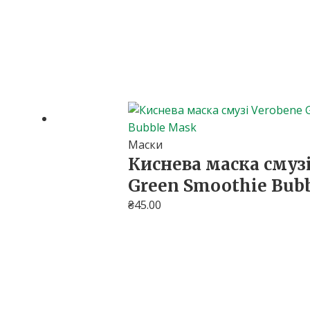
Маски
Киснева маска смуз
Green Smoothie Bub
₴
45.00