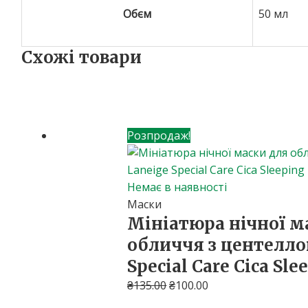
Обєм
50 мл
Схожі товари
Розпродаж!
Немає в наявності
Маски
Мініатюра нічної м
обличчя з центелло
Special Care Cica Sl
₴
135.00
₴
100.00