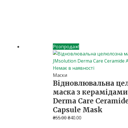
Розпродаж!
Немає в наявності
Маски
Відновлювальна це
маска з керамідами
Derma Care Ceramid
Capsule Mask
₴
55.00
₴
40.00