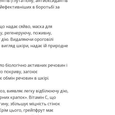
тів (глутатіону, антиоксидантів
айефективніших в боротьбі за
що надає сяйво, маска для
чу, регенеруючу, поживну,
 дію. Видаляючи ороговілі
й вигляд шкіри, надає їй природне
о біологічно активних речовин і
го покриву, загоює
 обмін речовин в шкірі.
з, виявляє легку відбілюючу дію,
них крапок». Вітамін С, що
ину, збільшує міцність стінок
Крім цього, грейпфрут має