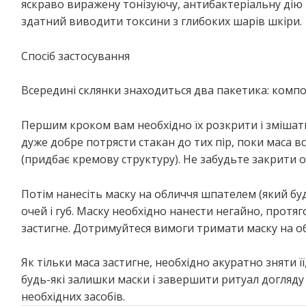
яскраво виражену тонізуючу, антибактеріальну дію
здатний виводити токсини з глибоких шарів шкіри.
Спосіб застосування
Всередині склянки знаходиться два пакетика: компон
Першим кроком вам необхідно їх розкрити і змішати 
дуже добре потрясти стакан до тих пір, поки маса 
(придбає кремову структуру). Не забудьте закрити 
Потім нанесіть маску на обличчя шпателем (який буд
очей і губ. Маску необхідно нанести негайно, протяг
застигне. Дотримуйтеся вимоги тримати маску на об
Як тільки маса застигне, необхідно акуратно зняти ї
будь-які залишки маски і завершити ритуал догляд
необхідних засобів.