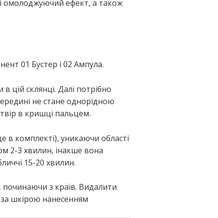
 і омолоджуючий ефект, а також
ент 01 Бустер і 02 Ампула.
в цій склянці. Далі потрібно
всередині не стане однорідною
отвір в кришці пальцем.
е в комплекті), уникаючи області
ом 2-3 хвилин, інакше вона
личчі 15-20 хвилин.
ї, починаючи з країв. Видалити
у за шкірою нанесенням