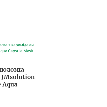
люлозна
 JMsolution
e Aqua