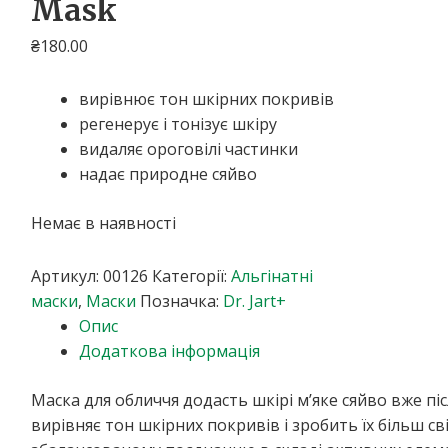
Mask
₴
180.00
вирівнює тон шкірних покривів
регенерує і тонізує шкіру
видаляє ороговілі частинки
надає природне сяйво
Немає в наявності
Артикул:
00126
Категорії:
Альгінатні
маски
,
Маски
Позначка:
Dr. Jart+
Опис
Додаткова інформація
Маска для обличчя додасть шкірі м’яке сяйво вже пі
вирівняє тон шкірних покривів і зробить їх більш с