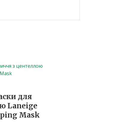
аски для
ю Laneige
eeping Mask