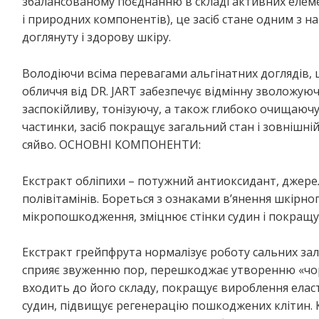
збалансованому поєднанню в складі активних елемен
і природних компонентів), це засіб стане одним з н
доглянуту і здорову шкіру.
Володіючи всіма перевагами альгінатних доглядів, 
обличчя від DR. JART забезпечує відмінну зволожую
заспокійливу, тонізуючу, а також глибоко очищаючу
частинки, засіб покращує загальний стан і зовнішні
сяйво. ОСНОВНІ КОМПОНЕНТИ:
Екстракт обліпихи – потужний антиоксидант, джерел
полівітамінів. Бореться з ознаками в’янення шкірно
мікропошкодження, зміцнює стінки судин і покращує
Екстракт грейпфрута нормалізує роботу сальних зало
сприяє звуженню пор, перешкоджає утворенню «чор
входить до його складу, покращує вироблення еласт
судин, підвищує регенерацію пошкоджених клітин. 