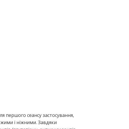
сля першого сеансу застосування,
віжими і ніжними. Завдяки