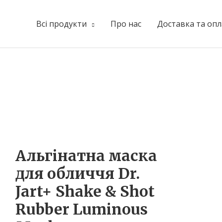
Всі продукти
Про нас
Доставка та опл
Оригінальна
Оригінальна
Поточна
Поточна
ціна:
ціна:
ціна:
ціна:
₴55.00.
₴135.00.
₴40.00.
₴100.00.
Альгінатна маска
для обличчя Dr.
Jart+ Shake & Shot
Rubber Luminous