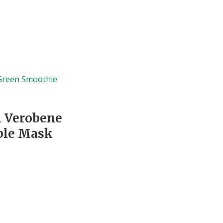
і Verobene
ble Mask