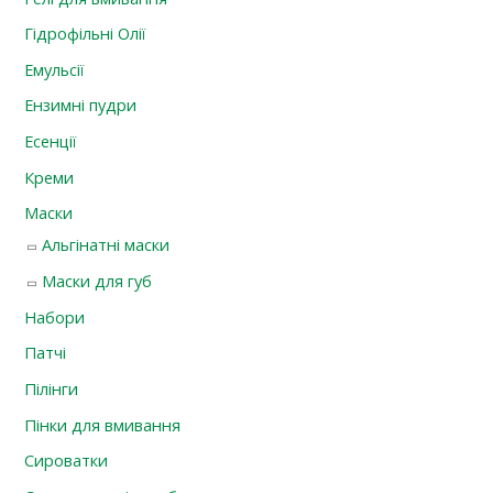
Гідрофільні Олії
Емульсії
Ензимні пудри
Есенції
Креми
Маски
Альгінатні маски
Маски для губ
Набори
Патчі
Пілінги
Пінки для вмивання
Сироватки