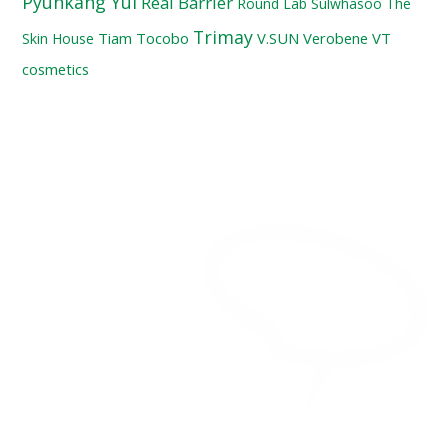
Pyunkang Yul
Real Barrier
Round Lab
Sulwhasoo
The
Trimay
Tiam
Tocobo
V.SUN
Verobene
VT
Skin House
cosmetics