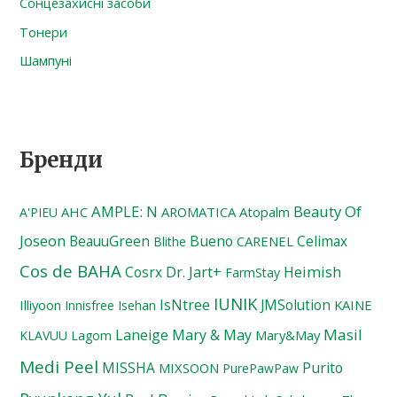
Сонцезахисні засоби
Тонери
Шампуні
Бренди
AMPLE: N
Beauty Of
AHC
AROMATICA
Atopalm
A'PIEU
Joseon
BeauuGreen
Bueno
Celimax
CARENEL
Blithe
Cos de BAHA
Cosrx
Dr. Jart+
Heimish
FarmStay
IUNIK
IsNtree
JMSolution
Illiyoon
KAINE
Innisfree
Isehan
Masil
Laneige
Mary & May
Mary&May
KLAVUU
Lagom
Medi Peel
MISSHA
Purito
MIXSOON
PurePawPaw