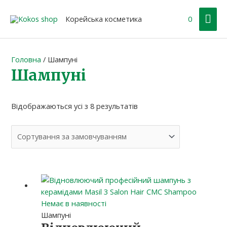
Перейти
Гол
до
Корейська косметика
0
вмісту
ме
Головна
/ Шампуні
Шампуні
Відображаються усі з 8 результатів
Немає в наявності
Шампуні