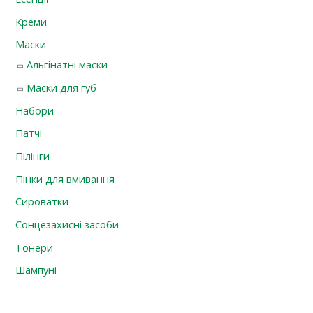
Креми
Маски
Альгінатні маски
Маски для губ
Набори
Патчі
Пілінги
Пінки для вмивання
Сироватки
Сонцезахисні засоби
Тонери
Шампуні