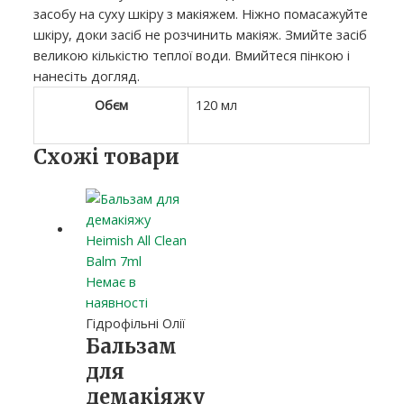
засобу на суху шкіру з макіяжем. Ніжно помасажуйте
шкіру, доки засіб не розчинить макіяж. Змийте засіб
великою кількістю теплої води. Вмийтеся пінкою і
нанесіть догляд.
Обєм
120 мл
Схожі товари
Немає в
наявності
Гідрофільні Олії
Бальзам
для
демакіяжу