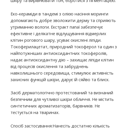
шкіру та вирівнювати тон, боротися з пігментацією.
Еко-кераміди в тандемі з олією насіння моринги
допомагають добре зволожити дерму та сприяють
утриманню вологи. Екстракт папаї забезпечує
ефективне і делікатне відлущування відмерлих
клітин рогового шару, усуває окислені ліпіди.
Токоферилацетат, природний токоферол та один з
найпотужніших антиоксидантних токоферолів,
надає антиоксидантну дію – захищає ліпіди клітин
від процесів окислення та забруднень
навколишнього середовища, стимулює активність
захисних функцій шкіри, дарує їй сяйво та блиск.
Засіб дерматологічно протестований та визнаний
безпечним для чутливої ​​шкіри обличчя. Не містить
синтетичних ароматизаторів, барвників. Не
тестується на тваринах.
Спосіб застосування:Нанесіть достатню кількість