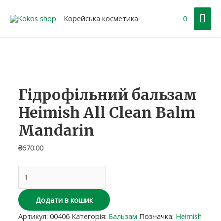
Перейти
Гол
до
Корейська косметика
0
вмісту
ме
Гідрофільний
бальзам
Heimish
All
Clean
Гідрофільний бальзам
Balm
Heimish All Clean Balm
Mandarin
кількість
Mandarin
₴
670.00
Додати в кошик
Артикул:
00406
Категорія:
Бальзам
Позначка:
Heimish