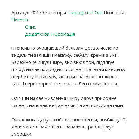
Артикул:
00179
Категорія:
Гідрофільні Олії
Позначка:
Heimish
Опис
Додаткова інформація
нтенсивно очищающий бальзам дозволяє легко
видалити залишки макіяжу, себуму, кремів з SPF.
Бережно очищує шкіру, вирівнює тон, підтягує
шкіру, надає природного сяяння. Бальзам має легку
щербетну структуру, яка при взаємодії зі шкірою
тане і перетворюється в олію. Легко змивається.
Олія ши надає живлення шкірі, дарує природнє
сяяння, наповнює вітамінами та антиоксидантами.
Олія кокоса дарує глибоке зволоження, пом’якшує її,
допомагає в заживленні запалень, розгладжує
зморшки.