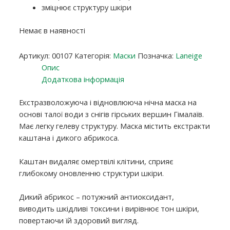
зміцнює структуру шкіри
Немає в наявності
Артикул:
00107
Категорія:
Маски
Позначка:
Laneige
Опис
Додаткова інформація
Екстразволожуюча і відновлююча нічна маска на
основі талої води з снігів гірських вершин Гімалаїв.
Має легку гелеву структуру. Маска містить екстракти
каштана і дикого абрикоса.
Каштан видаляє омертвілі клітини, сприяє
глибокому оновленню структури шкіри.
Дикий абрикос – потужний антиоксидант,
виводить шкідливі токсини і вирівнює тон шкіри,
повертаючи їй здоровий вигляд.