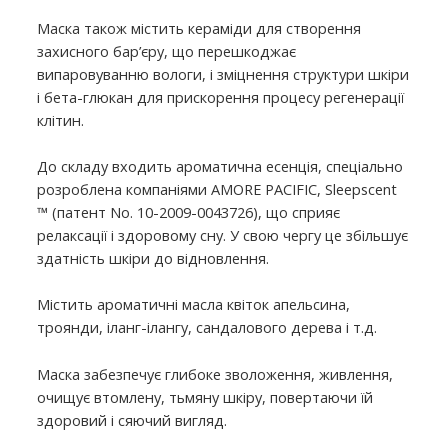
Маска також містить кераміди для створення
захисного бар’єру, що перешкоджає
випаровуванню вологи, і зміцнення структури шкіри
і бета-глюкан для прискорення процесу регенерації
клітин.
До складу входить ароматична есенція, спеціально
розроблена компаніями AMORE PACIFIC, Sleepscent
™ (патент No. 10-2009-0043726), що сприяє
релаксації і здоровому сну. У свою чергу це збільшує
здатність шкіри до відновлення.
Містить ароматичні масла квіток апельсина,
троянди, іланг-ілангу, сандалового дерева і т.д.
Маска забезпечує глибоке зволоження, живлення,
очищує втомлену, тьмяну шкіру, повертаючи їй
здоровий і сяючий вигляд.