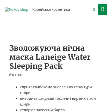
Перейти
Гол
до
Корейська косметика
0
вмісту
ме
Зволожуюча нічна
маска Laneige Water
Sleeping Pack
₴
100.00
сприяє глибокому оновленню структури
шкіри
виводить шкідливі токсини і вирівнює тон
шкіри
створює захисний бар’єр