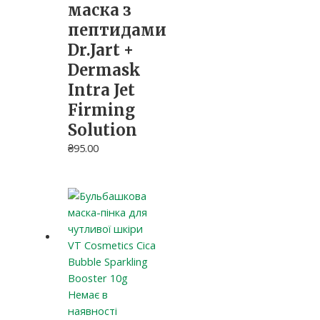
маска з
пептидами
Dr.Jart +
Dermask
Intra Jet
Firming
Solution
₴
95.00
Немає в
наявності