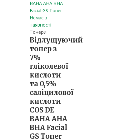
Немає в
наявності
Тонери
Відлущуючий
тонер з
7%
гліколевої
кислоти
та 0,5%
саліцилової
кислоти
COS DE
BAHA AHA
BHA Facial
GS Toner