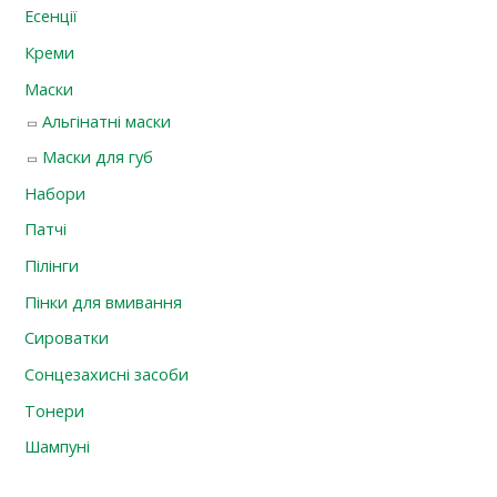
Есенції
Креми
Маски
Альгінатні маски
Маски для губ
Набори
Патчі
Пілінги
Пінки для вмивання
Сироватки
Сонцезахисні засоби
Тонери
Шампуні