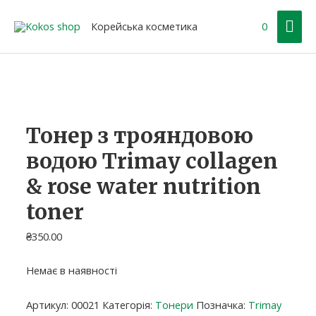
Перейти
Гол
до
Корейська косметика
0
вмісту
ме
Тонер з трояндовою
водою Trimay collagen
& rose water nutrition
toner
₴
350.00
Немає в наявності
Артикул:
00021
Категорія:
Тонери
Позначка:
Trimay