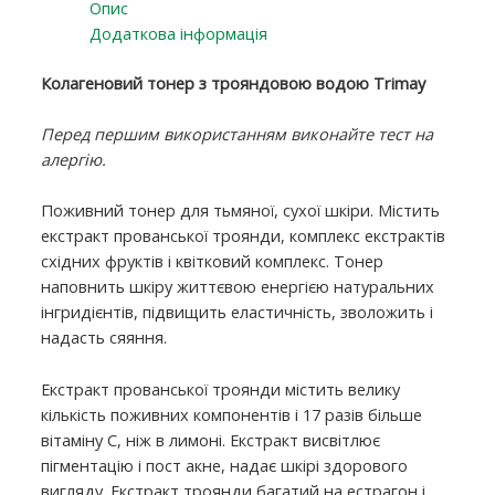
Опис
Додаткова інформація
Колагеновий тонер з трояндовою водою Trimay
Перед першим використанням виконайте тест на
алергію.
Поживний тонер для тьмяної, сухої шкіри. Містить
екстракт прованської троянди, комплекс екстрактів
східних фруктів і квітковий комплекс. Тонер
наповнить шкіру життєвою енергією натуральних
інгридієнтів, підвищить еластичність, зволожить і
надасть сяяння.
Екстракт прованської троянди містить велику
кількість поживних компонентів і 17 разів більше
вітаміну С, ніж в лимоні. Екстракт висвітлює
пігментацію і пост акне, надає шкірі здорового
вигляду. Екстракт троянди багатий на естрагон і