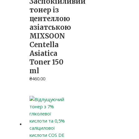
Заспокійливий
тонер із
центеллою
азіатською
MIXSOON
Centella
Asiatica
Toner 150
ml
₴
460.00