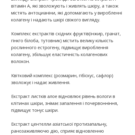
вітамін А, які зволожують і живлять шкіру, а також
містять антоцианіни, які допомагають у виробленні
колагену і надають шкірі свіжого вигляду.
Комплекс екстрактів східних фруктів(інжир, гранат,
гінкго білоба, тутовник) містить велику кількість
рослинного естрогену, підвищує вироблення
колагену, збільшує еластичність колагенових
волокон.
Квітковий комплекс (розмарин, гібіскус, сафлор)
зволожує і надає живлення.
Екстракт листків алое відновлює рівень вологи в
клітинах шкіри, знімає запалення і почервонніння,
підвищує тонус шкіри.
Екстракт центелли азіатської протизапальну,
ранозаживляючю дію, сприяє відновленню