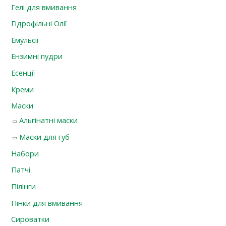
Гелі для вмивання
Гідрофільні Олії
Емульсії
Ензимні пудри
Есенції
Креми
Маски
Альгінатні маски
Маски для губ
Набори
Патчі
Пілінги
Пінки для вмивання
Сироватки