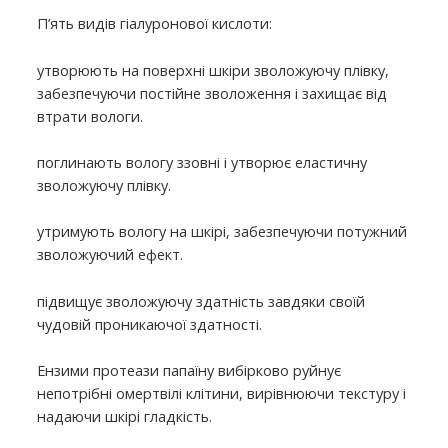
П’ять видів гіалуронової кислоти:
утворюють на поверхні шкіри зволожуючу плівку,
забезпечуючи постійне зволоження і захищає від
втрати вологи.
поглинають вологу ззовні і утворює еластичну
зволожуючу плівку.
утримують вологу на шкірі, забезпечуючи потужний
зволожуючий ефект.
підвищує зволожуючу здатність завдяки своїй
чудовій проникаючої здатності.
Ензими протеази папаїну вибірково руйнує
непотрібні омертвілі клітини, вирівнюючи текстуру і
надаючи шкірі гладкість.