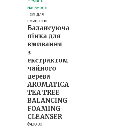
Немає в
наявності
Гелі для
вмивання
Балансуюча
пінка для
вмивання
з
екстрактом
чайного
дерева
AROMATICA
TEA TREE
BALANCING
FOAMING
CLEANSER
₴
430.00