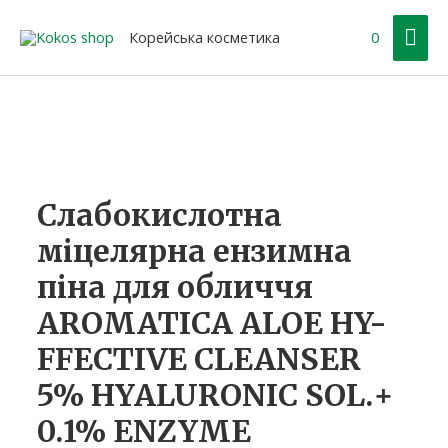
Перейти
Гол
до
Корейська косметика
0
вмісту
ме
Слабокислотна
міцелярна ензимна
піна для обличчя
AROMATICA ALOE HY-
FFECTIVE CLEANSER
5% HYALURONIC SOL.+
0.1% ENZYME