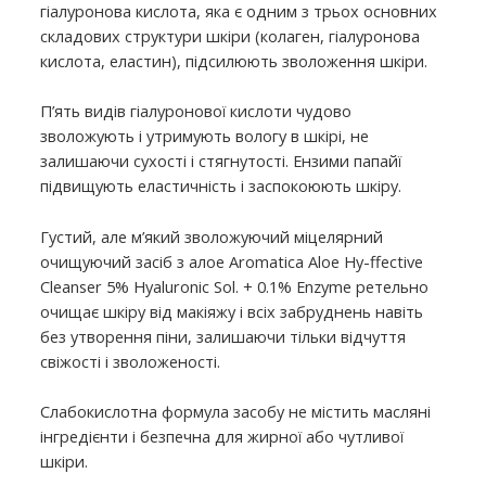
гіалуронова кислота, яка є одним з трьох основних
складових структури шкіри (колаген, гіалуронова
кислота, еластин), підсилюють зволоження шкіри.
П’ять видів гіалуронової кислоти чудово
зволожують і утримують вологу в шкірі, не
залишаючи сухості і стягнутості. Ензими папайї
підвищують еластичність і заспокоюють шкіру.
Густий, але м’який зволожуючий міцелярний
очищуючий засіб з алое Aromatica Aloe Hy-ffective
Cleanser 5% Hyaluronic Sol. + 0.1% Enzyme ретельно
очищає шкіру від макіяжу і всіх забруднень навіть
без утворення піни, залишаючи тільки відчуття
свіжості і зволоженості.
Слабокислотна формула засобу не містить масляні
інгредієнти і безпечна для жирної або чутливої ​​
шкіри.