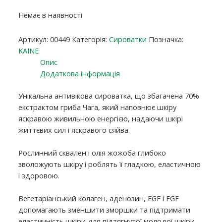
Немає в наявності
Артикул:
00449
Категорія:
Сироватки
Позначка:
KAINE
Опис
Додаткова інформація
Унікальна антивікова сироватка, що збагачена 70%
екстрактом гриба Чага, який наповнює шкіру
яскравою живильною енергією, надаючи шкірі
життєвих сил і яскравого сяйва.
Рослинний сквален і олія жожоба глибоко
зволожують шкіру і роблять її гладкою, еластичною
і здоровою.
Вегетаріанський колаген, аденозин, EGF і FGF
допомагають зменшити зморшки та підтримати
еластичність шкіри для підтягнутої молодої шкіри