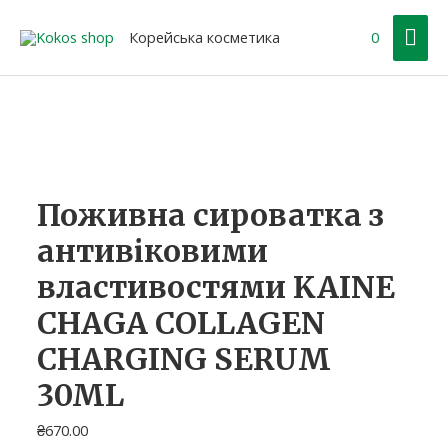
Перейти
Гол
до
Корейська косметика
0
вмісту
ме
Оригінальна
Поточна
ціна:
ціна:
₴200.00.
₴160.00.
Поживна сироватка з
антивіковими
властивостями KAINE
CHAGA COLLAGEN
CHARGING SERUM
30ML
₴
670.00