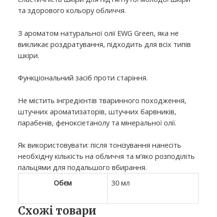
та здорового кольору обличчя.
З ароматом натуральної олії EWG Green, яка не
викликає роздратування, підходить для всіх типів
шкіри.
Функціональний засіб проти старіння.
Не містить інгредієнтів тваринного походження,
штучних ароматизаторів, штучних барвників,
парабенів, феноксіетанолу та мінеральної олії.
Як використовувати: після тонізування нанесіть
необхідну кількість на обличчя та м’яко розподіліть
пальцями для подальшого вбирання.
Обєм
30 мл
Схожі товари