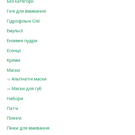
Без категорії
Гелі для вмивання
Гідрофільні Олії
Емульсії
Ензимні пудри
Есенції
Креми
Маски
Альгінатні маски
Маски для губ
Набори
Патчі
Пілінги
Пінки для вмивання