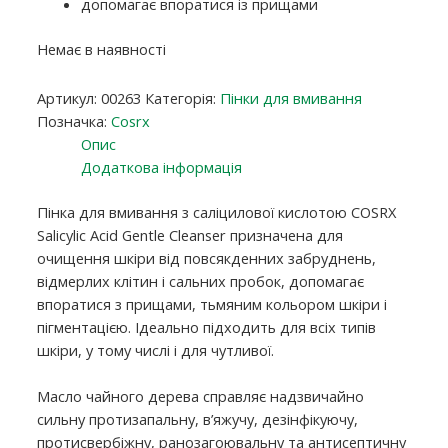
допомагає впоратися із прищами
Немає в наявності
Артикул:
00263
Категорія:
Пінки для вмивання
Позначка:
Cosrx
Опис
Додаткова інформація
Пінка для вмивання з саліцилової кислотою COSRX
Salicylic Acid Gentle Cleanser призначена для
очищення шкіри від повсякденних забруднень,
відмерлих клітин і сальних пробок, допомагає
впоратися з прищами, тьмяним кольором шкіри і
пігментацією. Ідеально підходить для всіх типів
шкіри, у тому числі і для чутливої.
Масло чайного дерева справляє надзвичайно
сильну протизапальну, в’яжучу, дезінфікуючу,
протисвербіжну, ранозагоювальну та антисептичну