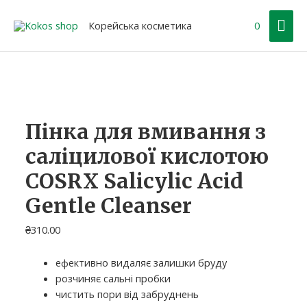
Перейти
Гол
до
Корейська косметика
0
вмісту
ме
Пінка для вмивання з
саліцилової кислотою
COSRX Salicylic Acid
Gentle Cleanser
₴
310.00
ефективно видаляє залишки бруду
розчиняє сальні пробки
чистить пори від забруднень