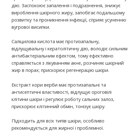
дію. Заспокоює запалення і подразнення, знижує
вироблення шкірного жиру, запобігає подальшому
розвитку та проникнення інфекції, сприяє усуненню
вугрової висипки.
Саліцилова кислота має протизапальну,
відлущувальну і кератолітичну дію, володіє сильним
антибактеріальним ефектом, тому ефективно
справляється з лікуванням акне, розчиняє шкірний
жир в порах; прискорює регенерацію шкіри.
Екстракт кори верби має протизапальні та
антисептичні властивості, відлущує ороговілі
клітини шкіри і регулює роботу сальних залоз,
прискорює клітинний обмін, тонізує шкіру.
Підходить для всіх типів шкіри, особливо
рекомендується для жирної і проблемної.