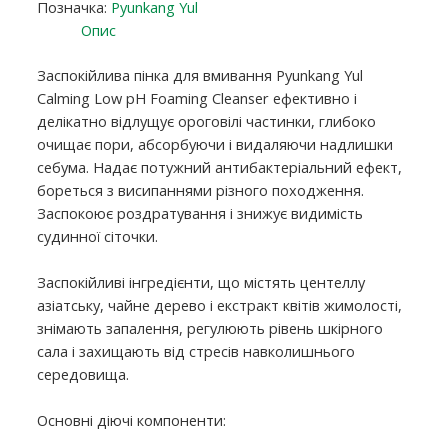
Позначка:
Pyunkang Yul
Опис
Заспокійлива пінка для вмивання Pyunkang Yul
Calming Low pH Foaming Cleanser ефективно і
делікатно відлущує ороговілі частинки, глибоко
очищає пори, абсорбуючи і видаляючи надлишки
себума. Надає потужний антибактеріальний ефект,
бореться з висипаннями різного походження.
Заспокоює роздратування і знижує видимість
судинної сіточки.
Заспокійливі інгредієнти, що містять центеллу
азіатську, чайне дерево і екстракт квітів жимолості,
знімають запалення, регулюють рівень шкірного
сала і захищають від стресів навколишнього
середовища.
Основні діючі компоненти: