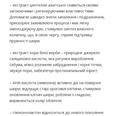
– екстракт центелли азіатської славиться своїми
загоюючими і регенеруючими властивостями.
Допомагає швидко зняти запалення і подразнення,
прискорює заживлюючі процеси і має легку
омолоджуючу дію, стимулює синтез власного
колагену, що, в свою чергу, сприяє підтримці
пружності шкіри.
– екстракт кори білої верби – природне джерело
саліцилової кислоти, яка регулює вироблення
себума, м’яко розчиняє забруднення і чорні точки,
звужує пори, забезпечує протизапальний ефект;
– АНА-кислота (лимонна) активно діє на поверхні
шкіри, відлущує старі ороговілі клітини, стимулює
оновлення клітин шкіри, роблячи її гладкою,
вирівнюється колір обличчя;
– глюконолактон відноситься до нового покоління