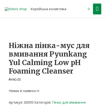
Перейти
Гол
до
Корейська косметика
0
вмісту
ме
Ніжна пінка-мус для
вмивання Pyunkang
Yul Calming Low pH
Foaming Cleanser
₴
440.00
Немає в наявності
Артикул:
00395
Категорія:
Пінки для вмивання