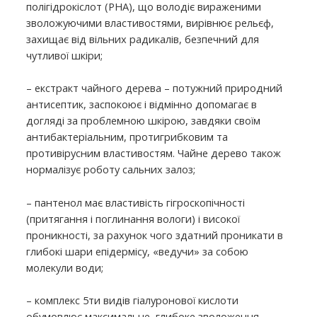
полігідрокіслот (PHA), що володіє вираженими
зволожуючими властивостями, вирівнює рельєф,
захищає від вільних радикалів, безпечний для
чутливої ​​шкіри;
– екстракт чайного дерева – потужний природний
антисептик, заспокоює і відмінно допомагає в
догляді за проблемною шкірою, завдяки своїм
антибактеріальним, протигрибковим та
противірусним властивостям. Чайне дерево також
нормалізує роботу сальних залоз;
– пантенол має властивість гігроскопічності
(притягання і поглинання вологи) і високої
проникності, за рахунок чого здатний проникати в
глибокі шари епідермісу, «ведучи» за собою
молекули води;
– комплекс 5ти видів гіалуронової кислоти
обумовлює максимальне, глибоке зволоження,