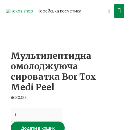
Перейти
Гол
до
Корейська косметика
0
вмісту
ме
Мультипептидна
омолоджуюча
сироватка
Bor
Tox
Мультипептидна
Medi
омолоджуюча
Peel
кількість
сироватка Bor Tox
Medi Peel
₴
630.00
Додати в кошик