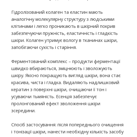
Гідролізований колаген та еластин мають
аналогічну молекулярну структуру з людськими
клітинами і легко проникають в шкірний покрив
забезпечуючи пружність, еластичність і гладкість
шкіри. Колаген утримує вологу в тканинах шкіри,
запобігаючи сухість і старіння.
Ферментований комплекс – продукти ферментації
швидко вбираються, зміцнюють і зволожують
шкіру. Якісно покращують вигляд шкіри, вона стає
красива, чиста і гладка. Видаляють надлишковий
кератин з поверхні шкіри, очищаючи її тон і
усуваючи тьмяність. Есенція забезпечує
пролонгований ефект зволоження шкіри
зсередини.
Спосіб застосування: після попереднього очищення
і тонізації шкіри, нанести необхідну кількість засобу