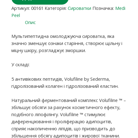
Артикул:
00161
Категорія:
Сироватки
Позначка:
Medi
Peel
Опис
Мультипептидна омолоджуюча сироватка, яка
значно зменшує ознаки старіння, створює щільну і
міцну шкіру, розгладжує зморшки.
У складі:
5 антивікових пептидів, Volufiline by Sederma,
гідролізований колаген і гідролізований еластин.
Натуральний ферментований комплекс Volufiline ™ –
збільшує обсяги за рахунок косметичного ефекту,
подібного ліпофілінгу. Volufiline ™ стимулює
диференціювання і проліферацію адипоцитів,
сприяє накопиченню ліпідів, що призводить до
збільшення обсягу адипоцитів і жирової тканини.