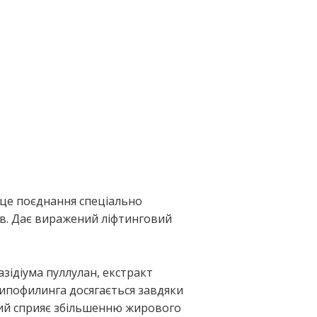
 це поєднання спеціально
в. Дає виражений ліфтинговий
азідіума пуллулан, екстракт
ипофилинга досягається завдяки
кий сприяє збільшенню жирового