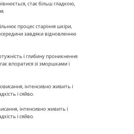
рівнюється, стає більш гладкою,
я.
льнює процес старіння шкіри,
 зсередини завдяки відновленню
тужність і глибину проникнення
гає впоратися зі зморшками і
овисання, інтенсивно живить і
дкість і сяйво.
висання, інтенсивно живить і
дкість і сяйво.