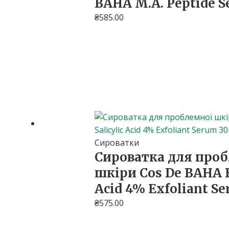
BAHA M.A. Peptide 
₴
585.00
Сироватки
Сироватка для про
шкіри Cos De BAHA B
Acid 4% Exfoliant S
₴
575.00