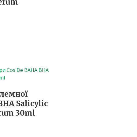
Serum
блемної
HA Salicylic
erum 30ml