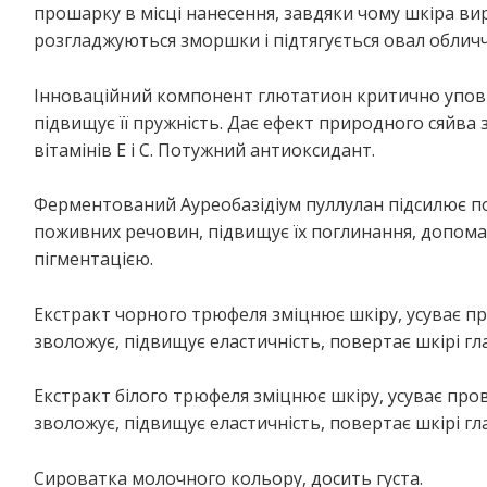
прошарку в місці нанесення, завдяки чому шкіра ви
розгладжуються зморшки і підтягується овал обличч
Інноваційний компонент глютатион критично упові
підвищує її пружність. Дає ефект природного сяйва
вітамінів Е і С. Потужний антиоксидант.
Ферментований Ауреобазідіум пуллулан підсилює по
поживних речовин, підвищує їх поглинання, допома
пігментацією.
Екстракт чорного трюфеля зміцнює шкіру, усуває пр
зволожує, підвищує еластичність, повертає шкірі гла
Екстракт білого трюфеля зміцнює шкіру, усуває про
зволожує, підвищує еластичність, повертає шкірі гла
Сироватка молочного кольору, досить густа.