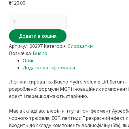
₴
120.00
Додати в кошик
Артикул:
00297
Категорія:
Сироватки
Позначка:
Bueno
Опис
Додаткова інформація
Ліфтинг-сироватка Bueno Hydro Volume Lift Serum –
розробленої формули MGF і іноваційних компоненті
ефект і перешкоджають старінню.
Має в складі вольюфілін, глутатіон, фермент Ауреоб
чорного трюфеля, EGF, пептиди.
Прекрасний ефект л
входить до складу компоненту вольюфіліну (5%), я