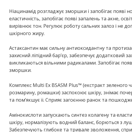
Ніацинамід розгладжує зморшки і запобігає появі н
еластичність, запобігає появі запалень та акне, осв
вирівнює тон. Регулює роботу сальних залоз і не 
шкірного жиру.
Астаксантин має сильну антиоксидантну та протиза
захисний ліпідний бар’єр, забезпечує додатковий з
викликаються вільними радикалами. Запобігає появі
зморшки.
Комплекс Multi Ex BSASM Plus™ (екстракт зеленого ч
розмарину, ромашки) заспокоює шкіру, знімає поче
та пом’якшує її. Сприяє загоєнню ранок та пошкодж
Амінокислоти запускають синтез колагену та елас
шкіру, нормалізують водний баланс, борються з лу
Забезпечують глибоке та тривале зволоження, спр