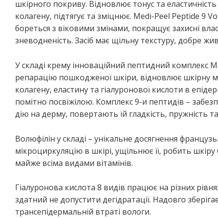
шкірного покриву. Відновлює тонус та еластичніст
колагену, підтягує та зміцнює. Medi-Peel Peptide 9 
бореться з віковими змінами, покращує захисні влас
зневодненість. Засіб має щільну текстуру, добре жи
У складі крему інноваційний пептидний комплекс Matr
репарацію пошкодженої шкіри, відновлює шкірну 
колагену, еластину та гіалуронової кислоти в епідер
помітно посвіжілою. Комплекс 9-и пептидів – забез
дію на дерму, повертають їй гладкість, пружність та
Волюфілін у складі – унікальне досягнення французь
мікроциркуляцію в шкірі, ущільнює її, робить шкіру
майже всіма видами вітамінів.
Гіалуронова кислота 8 видів працює на різних рівня
здатний не допустити дегідратації. Надовго зберіга
трансепідермальній втраті вологи.