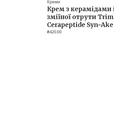
Креми
Крем з керамідами 
зміїної отрути Tri
Cerapeptide Syn-Ake
₴
420.00