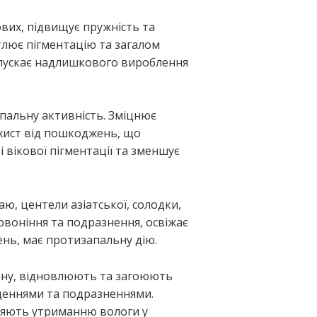
ових, підвищує пружність та
ітлює пігментацію та загалом
допускає надлишкового вироблення
пальну активність. Зміцнює
ахист від пошкоджень, що
 вікової пігментації та зменшує
аю, центели азіатської, солодки,
рвоніння та подразнення, освіжає
ень, має протизапальну дію.
тину, відновлюють та загоюють
щеннями та подразненнями.
ияють утриманню вологи у