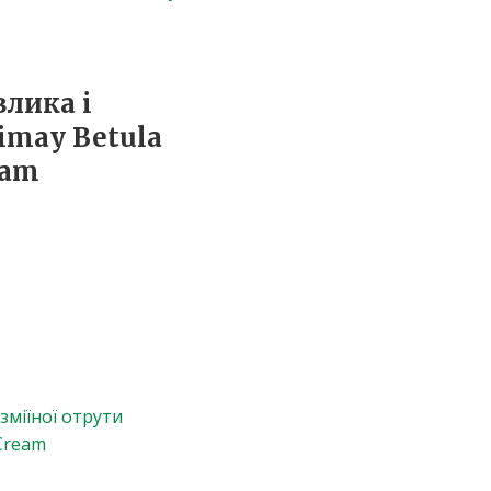
лика і
imay Betula
eam