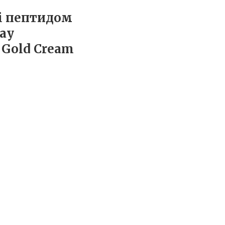
і пептидом
may
 Gold Cream