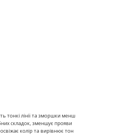
ь тонкі лінії та зморшки менш
бних складок, зменшує прояви
 освіжає колір та вирівнює тон