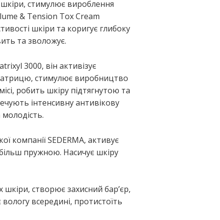
ь шкіри, стимулює вироблення
Volume & Tension Tox Cream
тивості шкіри та коригує глибоку
вить та зволожує.
ixyl 3000, він активізує
матрицю, стимулює виробництво
місі, робить шкіру підтягнутою та
печують інтенсивну антивікову
 молодість.
кої компанії SEDERMA, активує
 більш пружною. Насичує шкіру
х шкіри, створює захисний бар’єр,
є вологу всередині, протистоїть