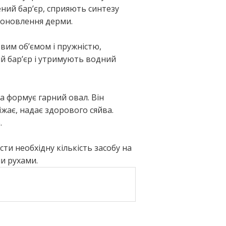
ний бар’єр, сприяють синтезу
а оновлення дерми.
вим об’ємом і пружністю,
 бар’єр і утримують водний
та формує гарний овал. Він
жає, надає здорового сяйва.
.
сти необхідну кількість засобу на
и рухами.