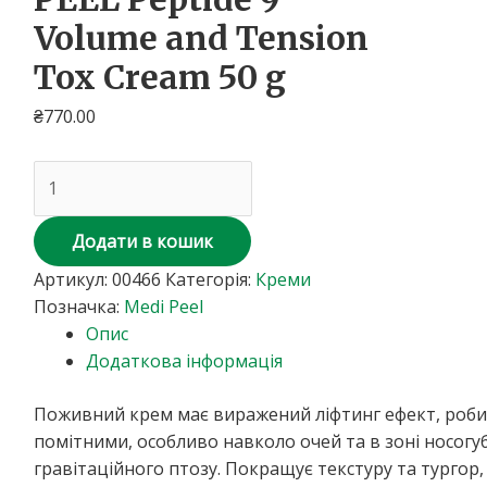
Tox
Volume and Tension
Cream
Tox Cream 50 g
50
g
₴
770.00
кількість
Додати в кошик
Артикул:
00466
Категорія:
Креми
Позначка:
Medi Peel
Опис
Додаткова інформація
Поживний крем має виражений ліфтинг ефект, робит
помітними, особливо навколо очей та в зоні носогу
гравітаційного птозу. Покращує текстуру та тургор,