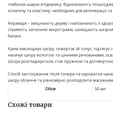
глибоких шарах епідермісу. Відновлюють пошкодже
колагену та еластину, необхідних для регенерації т
Кераміди – зміцнюють дерму і наповнюють її здоро
сприяють загоєнню мікротравм, захищають шкірний
баланс.
Крем омолоджує шкіру, повертає їй тонус, підтягує 
насичує шкіру вологою та цінними речовинами, осві
Шкіра розгладжується, стає пружною та доглянутою
Спосіб застосування: після тонера та сироватки нане
шкіру обличчя та рівномірно розподілити масажним
Обєм
50 мл
Схожі товари