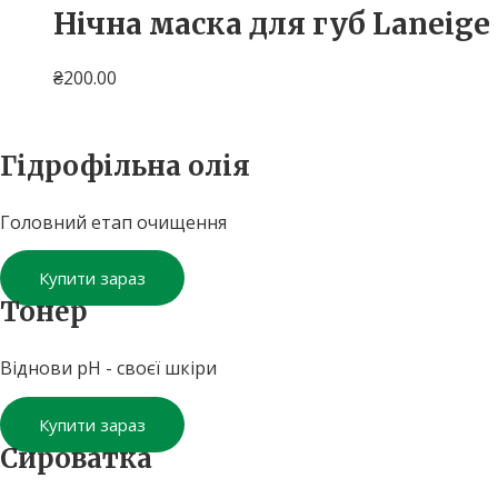
Нічна маска для губ Laneige
₴
200.00
Гідрофільна олія
Головний етап очищення
Купити зараз
Тонер
Віднови pH - своєї шкіри
Купити зараз
Сироватка