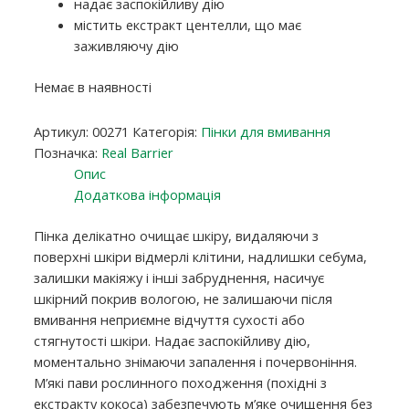
надає заспокійливу дію
містить екстракт центелли, що має
заживляючу дію
Немає в наявності
Артикул:
00271
Категорія:
Пінки для вмивання
Позначка:
Real Barrier
Опис
Додаткова інформація
Пінка делікатно очищає шкіру, видаляючи з
поверхні шкіри відмерлі клітини, надлишки себума,
залишки макіяжу і інші забруднення, насичує
шкірний покрив вологою, не залишаючи після
вмивання неприємне відчуття сухості або
стягнутості шкіри. Надає заспокійливу дію,
моментально знімаючи запалення і почервоніння.
М’які пави рослинного походження (похідні з
екстракту кокоса) забезпечують м’яке очищення без