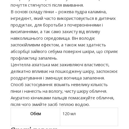
почуття стягнутості після вмивання.
В основі складу пінки – рожева пудра каламіна,
інгредієнт, який часто використовується в дитячих
продуктах, для боротьби з почервоніннями і
висипаннями, а так само захисту від впливу
навколишнього середовища. Він володіє
заспокійливим ефектом, а також має здатність
абсорбції зайвого себума поверхні шкіри, що сприяє
профілактиці запалень.
Центелла азіатська має заживляючі властивості,
делікатно впливає на пошкоджену шкіру, заспокоює
роздратування і зменшує вогнища запалення.
Спосіб застосування: візьміть невелику кількість
пінки і нанесіть на вологу, чисту шкіру обличчя.
Акуратно кінчиками пальців помасажуйте обличчя,
після чого змийте засіб теплою водою.
Обєм
120 мл