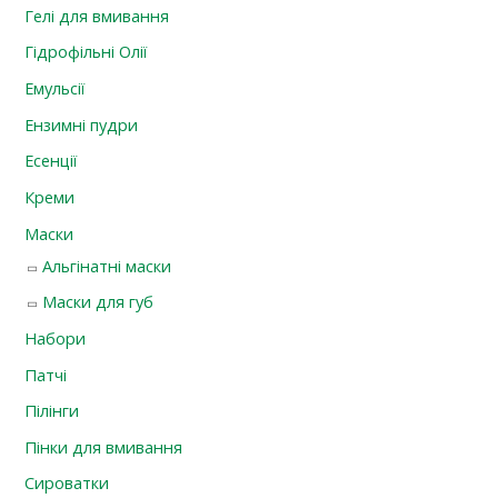
Гелі для вмивання
Гідрофільні Олії
Емульсії
Ензимні пудри
Есенції
Креми
Маски
Альгінатні маски
Маски для губ
Набори
Патчі
Пілінги
Пінки для вмивання
Сироватки