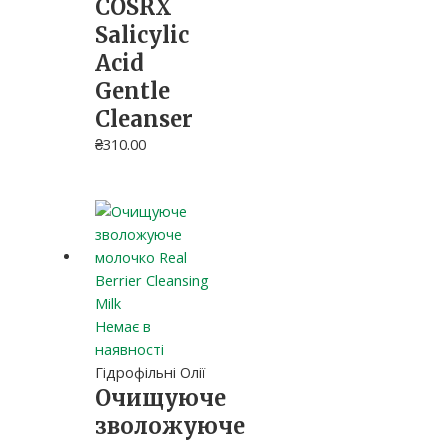
COSRX
Salicylic
Acid
Gentle
Cleanser
₴
310.00
Немає в
наявності
Гідрофільні Олії
Очищуюче
зволожуюче