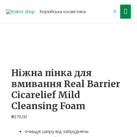
Перейти
Гол
до
Корейська косметика
0
вмісту
ме
Ніжна пінка для
вмивання Real Barrier
Cicarelief Mild
Cleansing Foam
₴
370.00
очищує шкіру від забруднень